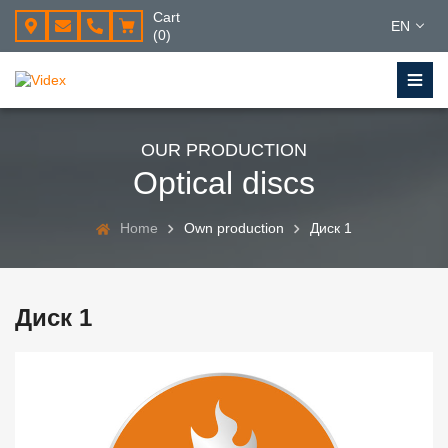
Cart
EN
(0)
OUR PRODUCTION
Optical discs
Home
Own production
Диск 1
Диск 1