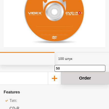
100 штук
Order
Features
Тип:
CD-R