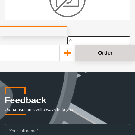
Order
Feedback
Our consultants will always help you